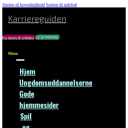
Spring til hovedindhold
Spring til sidefod
Karriereguiden
For lærere & vejledere
Gå til UNOUNG
Menu
Hjem
Ungdomsuddannelserne
Gode
hjemmesider
Spil
og