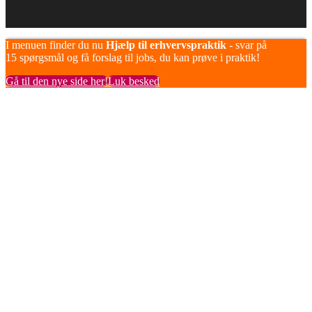
I menuen finder du nu
Hjælp til erhvervspraktik
- svar på
15 spørgsmål og få forslag til jobs, du kan prøve i praktik!
Gå til den nye side her!
Luk besked