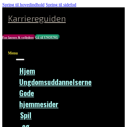
Spring til hovedindhold
Spring til sidefod
Karriereguiden
For lærere & vejledere
Gå til UNOUNG
Menu
Hjem
Ungdomsuddannelserne
Gode
hjemmesider
Spil
og