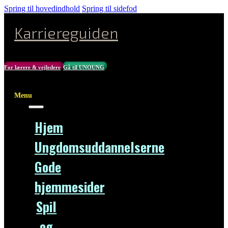
Spring til hovedindhold
Spring til sidefod
Karriereguiden
For lærere & vejledere
Gå til UNOUNG
Menu
Hjem
Ungdomsuddannelserne
Gode
hjemmesider
Spil
og