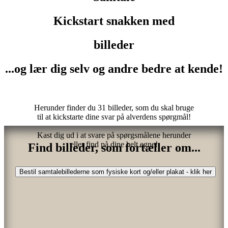
Kickstart snakken med
billeder
...og lær dig selv og andre bedre at kende!
Herunder finder du 31 billeder, som du skal bruge
til at kickstarte dine svar på alverdens spørgmål!
Kast dig ud i at svare på spørgsmålene herunder
eller find på dine helt egne!
Find billeder, som fortæller om...
Bestil samtalebillederne som fysiske kort og/eller plakat - klik her