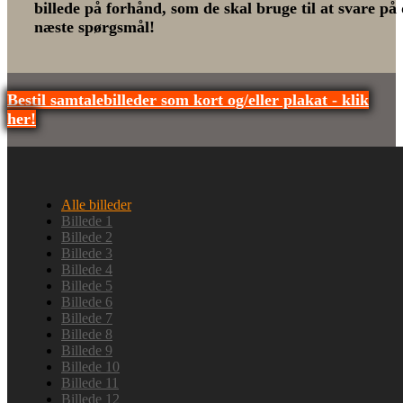
billede på forhånd, som de skal bruge til at svare på 
næste spørgsmål!
Bestil samtalebilleder som kort og/eller plakat - klik
her!
Alle billeder
Billede 1
Billede 2
Billede 3
Billede 4
Billede 5
Billede 6
Billede 7
Billede 8
Billede 9
Billede 10
Billede 11
Billede 12