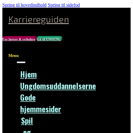
Spring til hovedindhold
Spring til sidefod
Karriereguiden
For lærere & vejledere
Gå til UNOUNG
Menu
Hjem
Ungdomsuddannelserne
Gode
hjemmesider
Spil
og