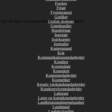
Forsker
Frisør
Fysioterapeut
Grafiker
øb. Der må ikke være genkendelige personer på billedet.
Grafisk designer
Grønthandler
Hundefrisør
Ingeniør
Iværksætter
Journalist
Kameramand
Kok
Kommunikationsmedarbejder
Konditor
Konstruktør
Konsulent
Kontormedarbejder
Kosmetiker
Kreativ værkstedsmedarbejder
Kundeservicemedarbejder
Laborant
Lager og logistikmedarbejder
Landbrugsmaskinemekaniker
Landmand
Lastbilschauffør