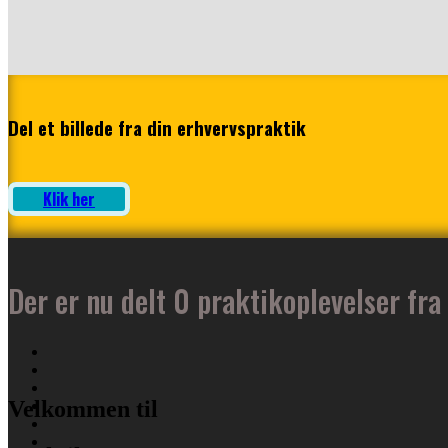
Del et billede fra din erhvervspraktik
Klik her
Der er nu delt
0
praktikoplevelser fra 
Velkommen til