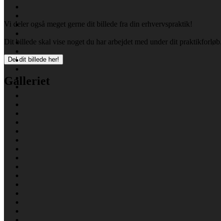
Vi deler også meget gerne dit billede fra din erhvervspraktik!
Dit billede skal vise noget du har arbejdet med under dit praktikforl
Del dit billede her!
Galleriet