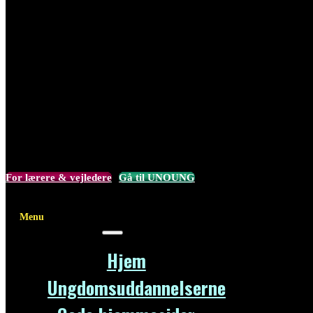
For lærere & vejledere
Gå til UNOUNG
Menu
Hjem
Ungdomsuddannelserne