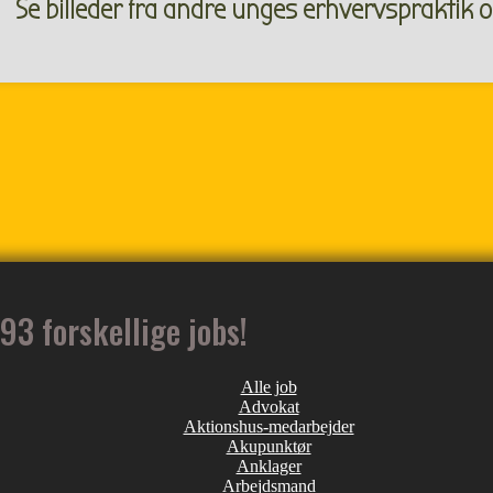
Se billeder fra andre unges erhvervspraktik og 
93 forskellige jobs!
Alle job
Advokat
Aktionshus-medarbejder
Akupunktør
Anklager
Arbejdsmand