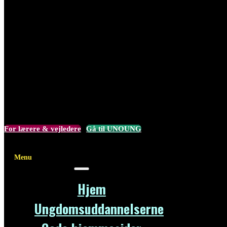
For lærere & vejledere
Gå til UNOUNG
Menu
Hjem
Ungdomsuddannelserne