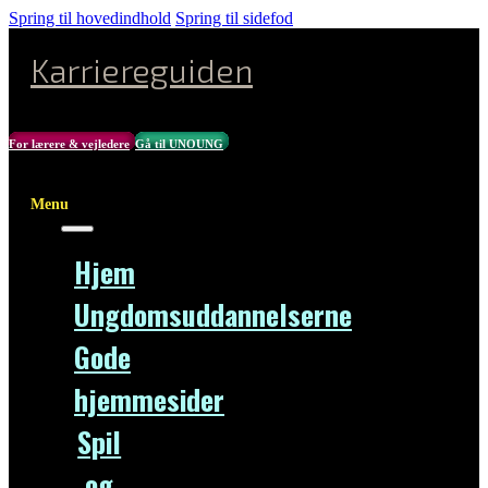
Spring til hovedindhold
Spring til sidefod
Karriereguiden
For lærere & vejledere
Gå til UNOUNG
Menu
Hjem
Ungdomsuddannelserne
Gode
hjemmesider
Spil
og